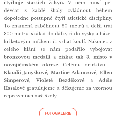
čtyřboje starších žákyň.
V něm musí pět
děvčat z každé školy zvládnout během
dopoledne postupně čtyři atletické disciplíny.
To znamená zaběhnout 60 metrů a delší trať
800 metrů, skákat do dálky či do výšky a házet
kriketovým míčkem či vrhat koulí. Nakonec z
celého klání se nám podařilo vybojovat
bronzovou medaili a získat tak 3. místo v
novojičínském okrese
. Celému družstvu –
Klaudii Janyškové, Martině Adamcové, Ellen
Simperové, Violetě Bezděkové a Adéle
Hasalové
gratulujeme a děkujeme za vzornou
reprezentaci naší školy.
FOTOGALERIE