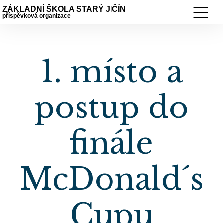
ZÁKLADNÍ ŠKOLA STARÝ JIČÍN
příspěvková organizace
1. místo a
postup do
finále
McDonald´s
Cupu