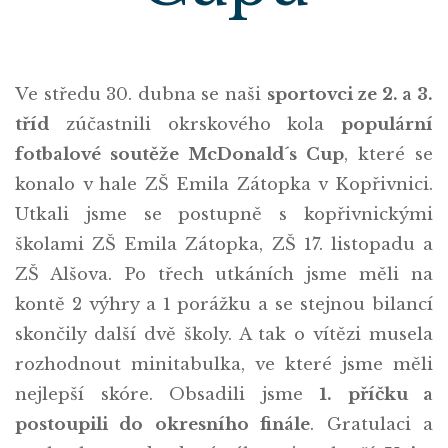
Ve středu 30. dubna se naši
sportovci ze 2. a 3.
tříd
zúčastnili okrskového kola
populární
fotbalové soutěže McDonald´s Cup
, které se
konalo v hale ZŠ Emila Zátopka v Kopřivnici.
Utkali jsme se postupně s kopřivnickými
školami ZŠ Emila Zátopka, ZŠ 17. listopadu a
ZŠ Alšova. Po třech utkáních jsme měli na
kontě 2 výhry a 1 porážku a se stejnou bilancí
skončily další dvě školy. A tak o vítězi musela
rozhodnout minitabulka, ve které jsme měli
nejlepší skóre. Obsadili jsme
1. příčku a
postoupili do okresního finále
. Gratulaci a