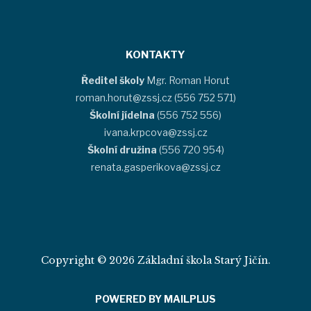
KONTAKTY
Ředitel školy
Mgr. Roman Horut
roman.horut@zssj.cz (556 752 571)
Školní jídelna
(556 752 556)
ivana.krpcova@zssj.cz
Školní družina
(556 720 954)
renata.gasperikova@zssj.cz
Copyright © 2026 Základní škola Starý Jičín.
POWERED BY MAILPLUS