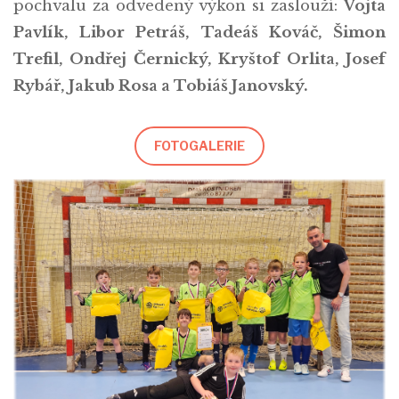
pochvalu za odvedený výkon si zaslouží:
Vojta
Pavlík, Libor Petráš, Tadeáš Kováč, Šimon
Trefil, Ondřej Černický, Kryštof Orlita, Josef
Rybář, Jakub Rosa a Tobiáš Janovský.
FOTOGALERIE