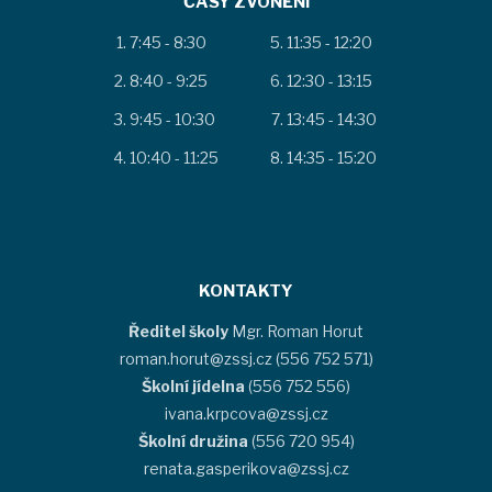
ČASY ZVONĚNÍ
7:45 - 8:30
11:35 - 12:20
8:40 - 9:25
12:30 - 13:15
9:45 - 10:30
13:45 - 14:30
10:40 - 11:25
14:35 - 15:20
KONTAKTY
Ředitel školy
Mgr. Roman Horut
roman.horut@zssj.cz (556 752 571)
Školní jídelna
(556 752 556)
ivana.krpcova@zssj.cz
Školní družina
(556 720 954)
renata.gasperikova@zssj.cz