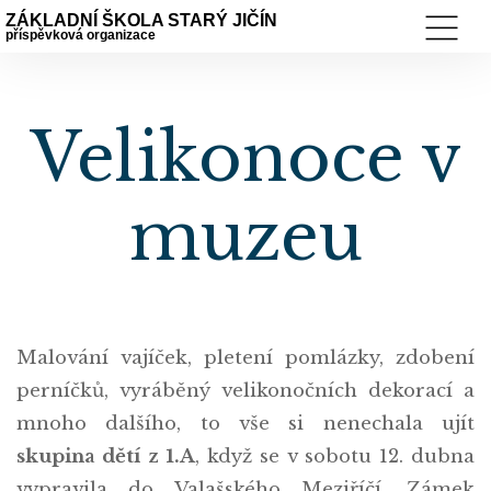
ZÁKLADNÍ ŠKOLA STARÝ JIČÍN
příspěvková organizace
Velikonoce v
muzeu
Malování vajíček, pletení pomlázky, zdobení
perníčků, vyráběný velikonočních dekorací a
mnoho dalšího, to vše si nenechala ujít
skupina dětí z 1.A
, když se v sobotu 12. dubna
vypravila do Valašského Meziříčí. Zámek