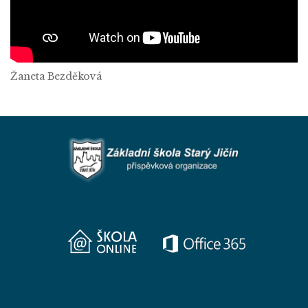
Žaneta Bezděková