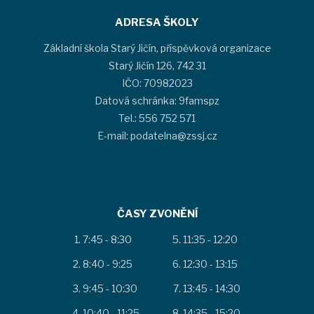
ADRESA ŠKOLY
Základní škola Starý Jičín, příspěvková organizace
Starý Jičín 126, 742 31
IČO: 70982023
Datová schránka: 9famspz
Tel.: 556 752 571
E-mail: podatelna@zssj.cz
ČASY ZVONĚNÍ
7:45 - 8:30
11:35 - 12:20
8:40 - 9:25
12:30 - 13:15
9:45 - 10:30
13:45 - 14:30
10:40 - 11:25
14:35 - 15:20