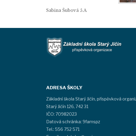
Sabina Šubová 5.A
ADRESA ŠKOLY
Základní škola Starý Jičín, příspěvková organ
Starý Jičín 126, 742 31
IČO: 70982023
Datová schránka: 9famspz
Tel.: 556 752 571