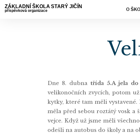
ZÁKLADNÍ ŠKOLA STARÝ JIČÍN
O ŠK
příspěvková organizace
Vel
Dne 8. dubna
třída 5.A jela d
velikonočních zvycích, potom už 
kytky, které tam měli vystavené.
měla před sebou roztátý vosk a 
vejce. Když už jsme měli všechno 
odešli na autobus do školy a na 