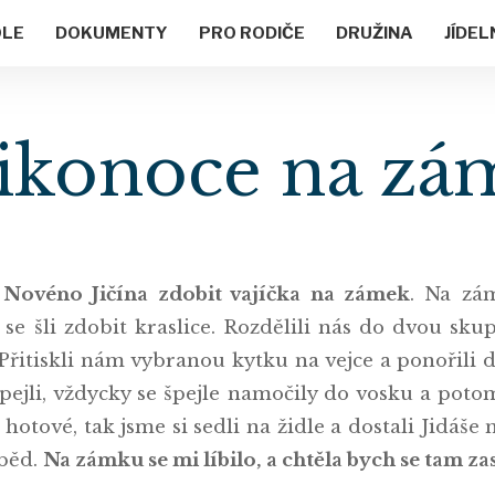
OLE
DOKUMENTY
PRO RODIČE
DRUŽINA
JÍDEL
ikonoce na z
o Novéno Jičína zdobit vajíčka na zámek
. Na zá
se šli zdobit kraslice. Rozdělili nás do dvou sku
 Přitiskli nám vybranou kytku na vejce a ponořili
špejli, vždycky se špejle namočily do vosku a pot
hotové, tak jsme si sedli na židle a dostali Jidáš
oběd.
Na zámku se mi líbilo, a chtěla bych se tam z