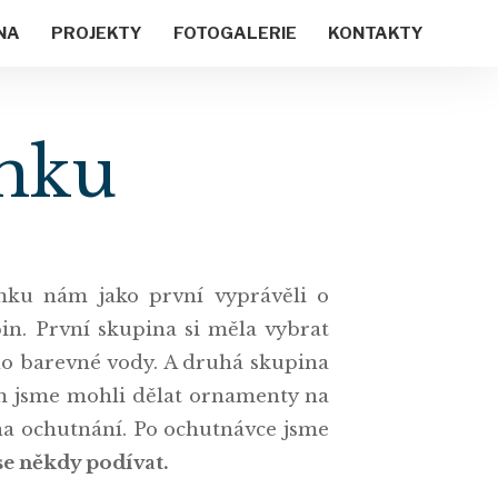
NA
PROJEKTY
FOTOGALERIE
KONTAKTY
ámku
mku nám jako první vyprávěli o
pin. První skupina si měla vybrat
 do barevné vody. A druhá skupina
om jsme mohli dělat ornamenty na
e na ochutnání. Po ochutnávce jsme
ase někdy podívat.