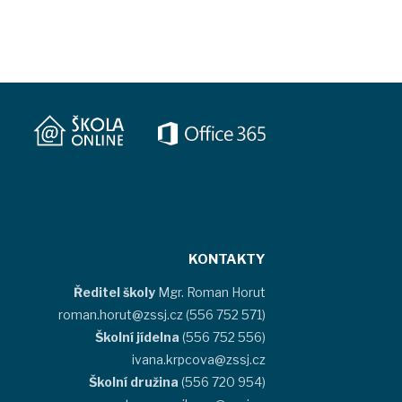
KONTAKTY
Ředitel školy
Mgr. Roman Horut
roman.horut@zssj.cz (556 752 571)
Školní jídelna
(556 752 556)
ivana.krpcova@zssj.cz
Školní družina
(556 720 954)