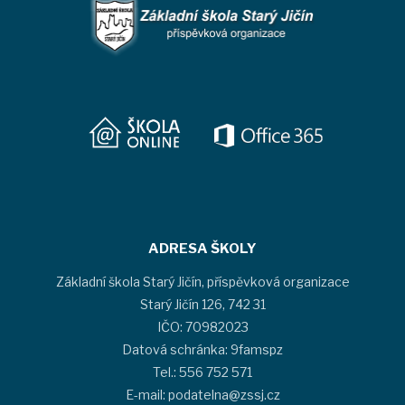
ADRESA ŠKOLY
Základní škola Starý Jičín, příspěvková organizace
Starý Jičín 126, 742 31
IČO: 70982023
Datová schránka: 9famspz
Tel.: 556 752 571
E-mail: podatelna@zssj.cz