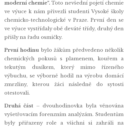
moderní chemie“.
Toto nevšední pojetí chemie
ve výuce k nám přivezli studenti Vysoké školy
chemicko-technologické v Praze. První den se
ve výuce vystřídaly obě deváté třídy, druhý den
přišly na řadu osmičky.
První hodinu
bylo žákům předvedeno několik
chemických pokusů s plamenem, kouřem a
tekutým dusíkem, který mimo řízeného
výbuchu, se výborně hodil na výrobu domácí
zmrzliny, kterou žáci následně do sytosti
otestovali.
Druhá část
– dvouhodinovka byla věnována
vyšetřovacím forenzním analýzám. Studentům
byly přiřazeny role a všichni si zahráli na