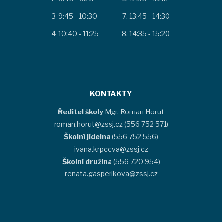
9:45 - 10:30
13:45 - 14:30
10:40 - 11:25
14:35 - 15:20
KONTAKTY
Ředitel školy
Mgr. Roman Horut
roman.horut@zssj.cz (556 752 571)
Školní jídelna
(556 752 556)
ivana.krpcova@zssj.cz
Školní družina
(556 720 954)
renata.gasperikova@zssj.cz