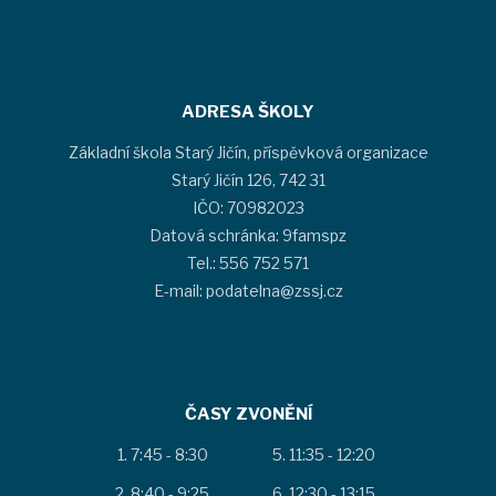
ADRESA ŠKOLY
Základní škola Starý Jičín, příspěvková organizace
Starý Jičín 126, 742 31
IČO: 70982023
Datová schránka: 9famspz
Tel.: 556 752 571
E-mail: podatelna@zssj.cz
ČASY ZVONĚNÍ
7:45 - 8:30
11:35 - 12:20
8:40 - 9:25
12:30 - 13:15