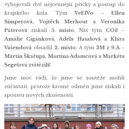
vybojovali dvě nejcennější příčky a postup do
krajského kola. Tým
VeElVo – Ellen
Simperová, Vojtěch Merhout a Veronika
Páterová
získali
5. místo
. Náš tým
CO3 –
Amálie Cigánková, Adéla Hasalová a Klára
Vašendová
obsadil
2. místo
. A tým
3M z 9.A –
Martin Škařupa, Martina Adamcová a Markéta
Segeťová zvítězili!
Jsme moc rádi, že jsme se soutěže mohli
zúčastnit, protože kromě odměn jsme získali i
spoustu nových zkušeností.