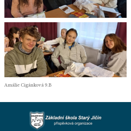
Amálie Cigánková 9.B