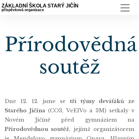
ZÁKLADNÍ ŠKOLA STARÝ JIČÍN
příspěvková organizace
Přírodovědná
soutěž
Dne 12. 12. jsme se
tři týmy deváťáků ze
Starého Jičína
(CO3, VeElVo a 3M) setkaly v
Novém Jičíně před gymnáziem na
Přírodovědnou soutěž
, jejímž organizátorem
je Mendelovo gymnázium Opava. Hlavním