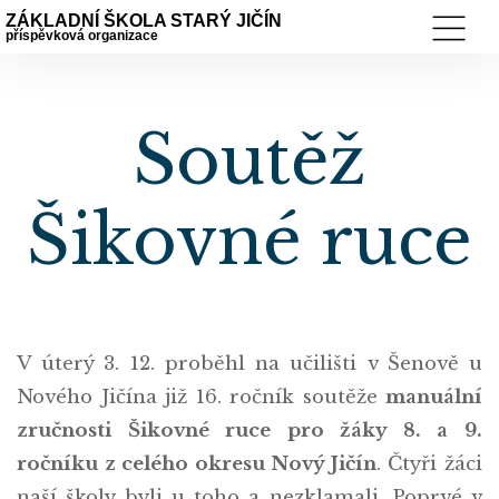
ZÁKLADNÍ ŠKOLA STARÝ JIČÍN
příspěvková organizace
Soutěž
Šikovné ruce
V úterý 3. 12. proběhl na učilišti v Šenově u
Nového Jičína již 16. ročník soutěže
manuální
zručnosti Šikovné ruce pro žáky 8. a 9.
ročníku z celého okresu Nový Jičín
. Čtyři žáci
naší školy byli u toho a nezklamali. Poprvé v