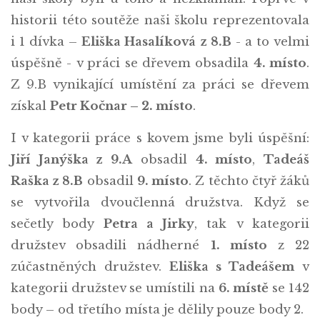
historii této soutěže naši školu reprezentovala
i 1 dívka –
Eliška Hasalíková z 8.B
- a to velmi
úspěšně - v práci se dřevem obsadila
4. místo
.
Z 9.B vynikající umístění za práci se dřevem
získal
Petr Kočnar – 2. místo
.
I v kategorii práce s kovem jsme byli úspěšní:
Jiří Janýška z 9.A
obsadil
4. místo
,
Tadeáš
Raška z 8.B
obsadil
9. místo
. Z těchto čtyř žáků
se vytvořila dvoučlenná družstva. Když se
sečetly body
Petra a Jirky
, tak v kategorii
družstev obsadili nádherné
1. místo
z 22
zúčastněných družstev.
Eliška s Tadeášem
v
kategorii družstev se umístili na
6. místě
se 142
body – od třetího místa je dělily pouze body 2.