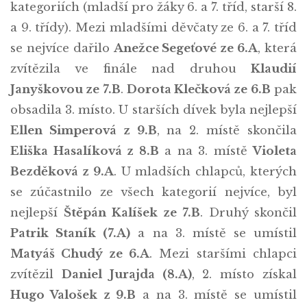
kategoriích (mladší pro žáky 6. a 7. tříd, starší 8.
a 9. třídy). Mezi mladšími děvčaty ze 6. a 7. tříd
se nejvíce dařilo
Anežce Segeťové ze 6.A
, která
zvítězila ve finále nad druhou
Klaudií
Janyškovou ze 7.B
.
Dorota Klečková ze 6.B
pak
obsadila 3. místo. U starších dívek byla nejlepší
Ellen Simperová z 9.B
, na 2. místě skončila
Eliška Hasalíková z 8.B
a na 3. místě
Violeta
Bezděková z 9.A
. U mladších chlapců, kterých
se zúčastnilo ze všech kategorií nejvíce, byl
nejlepší
Štěpán Kalíšek ze 7.B
. Druhý skončil
Patrik Staník (7.A)
a na 3. místě se umístil
Matyáš Chudý ze 6.A
. Mezi staršími chlapci
zvítězil
Daniel Jurajda (8.A)
, 2. místo získal
Hugo Valošek z 9.B
a na 3. místě se umístil