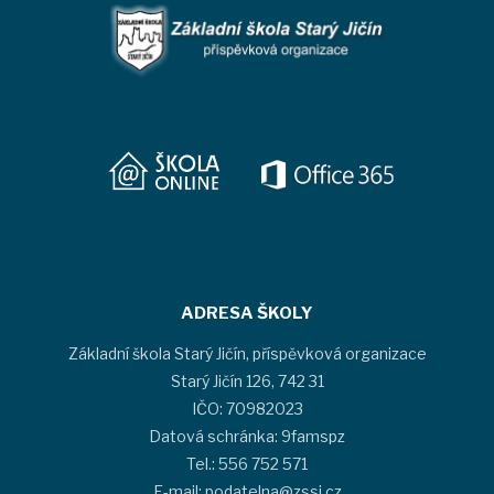
ADRESA ŠKOLY
Základní škola Starý Jičín, příspěvková organizace
Starý Jičín 126, 742 31
IČO: 70982023
Datová schránka: 9famspz
Tel.: 556 752 571
E-mail: podatelna@zssj.cz