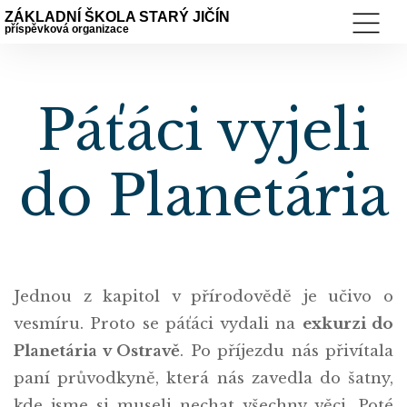
ZÁKLADNÍ ŠKOLA STARÝ JIČÍN
příspěvková organizace
Páťáci vyjeli
do Planetária
Jednou z kapitol v přírodovědě je učivo o
vesmíru. Proto se páťáci vydali na
exkurzi do
Planetária v Ostravě
. Po příjezdu nás přivítala
paní průvodkyně, která nás zavedla do šatny,
kde jsme si museli nechat všechny věci. Poté