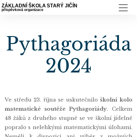
ZÁKLADNÍ ŠKOLA STARÝ JIČÍN
příspěvková organizace
Pythagoriáda
2024
Ve středu 23. října se uskutečnilo
školní kolo
matematické soutěže Pythagoriády
. Celkem
48 žáků z druhého stupně se ve školní jídelně
popralo s nelehkými matematickými úlohami.
Neměli k dispozici ani výběr z možných