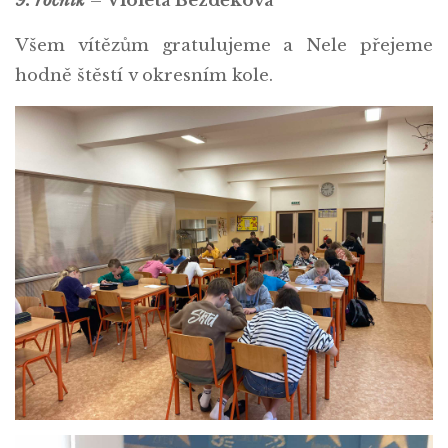
9. ročník
–
Violeta Bezděková
Všem vítězům gratulujeme a Nele přejeme
hodně štěstí v okresním kole.