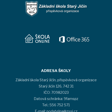
ADRESA ŠKOLY
Základní škola Starý Jičín, příspěvková organizace
Starý Jičín 126, 742 31
IČO: 70982023
Datová schránka: 9famspz
Tel.: 556 752 571
E-mail: podatelna@zssj.cz