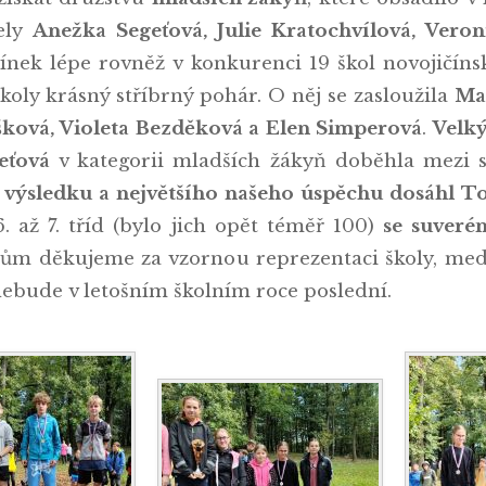
ely
Anežka Segeťová, Julie Kratochvílová, Vero
upínek lépe rovněž v konkurenci 19 škol novojičí
školy krásný stříbrný pohár. O něj se zasloužila
Ma
ková, Violeta Bezděková a Elen Simperová
.
Velký
eťová
v kategorii mladších žákyň doběhla mezi 
 výsledku a největšího našeho úspěchu dosáhl 
. až 7. tříd (bylo jich opět téměř 100)
se suveré
ům děkujeme za vzornou reprezentaci školy, med
nebude v letošním školním roce poslední.