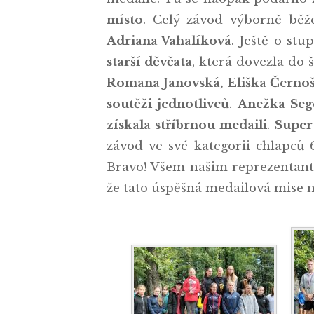
místo
. Celý závod výborně běž
Adriana Vahalíková
. Ještě o st
starší děvčata
, která dovezla do 
Romana Janovská, Eliška Černoš
soutěži jednotlivců
.
Anežka Seg
získala stříbrnou medaili
.
Super
závod ve své kategorii chlapců 6
Bravo! Všem našim reprezentant
že tato úspěšná medailová mise 