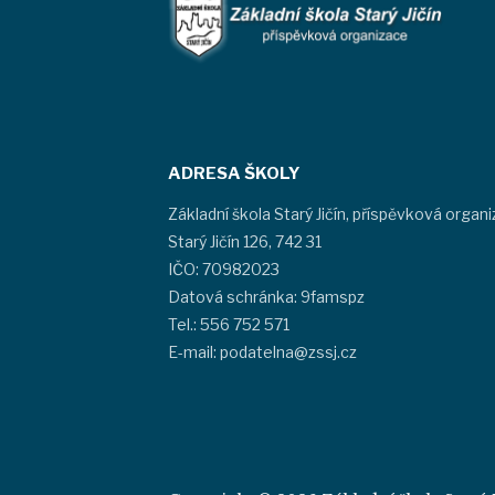
ADRESA ŠKOLY
Základní škola Starý Jičín, příspěvková organ
Starý Jičín 126, 742 31
IČO: 70982023
Datová schránka: 9famspz
Tel.: 556 752 571
E-mail: podatelna@zssj.cz