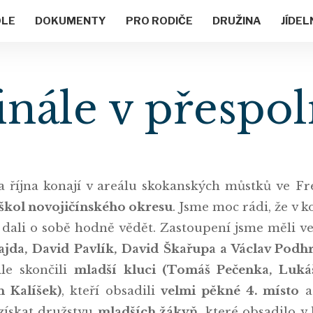
OLE
DOKUMENTY
PRO RODIČE
DRUŽINA
JÍDEL
inále v přesp
a října konají v areálu skokanských můstků ve 
škol novojičínského okresu
. Jsme moc rádi, že v 
ak dali o sobě hodně vědět. Zastoupení jsme měli v
rajda, David Pavlík, David Škařupa a Václav Podh
le skončili
mladší kluci (Tomáš Pečenka, Lukáš
n Kalíšek)
, kteří obsadili
velmi pěkné 4. místo
a 
získat družstvu
mladších žákyň
, které obsadilo 