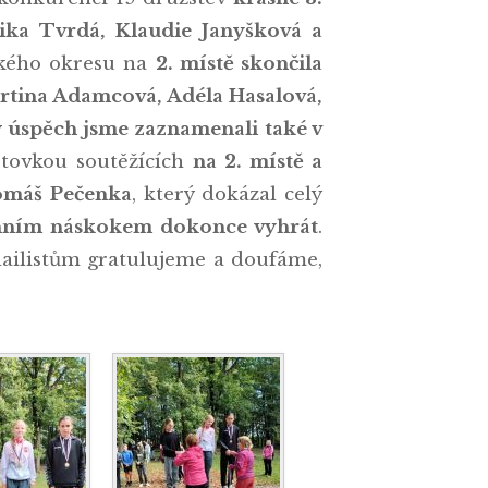
nika Tvrdá, Klaudie Janyšková a
nského okresu na
2. místě skončila
rtina Adamcová, Adéla Hasalová,
 úspěch jsme zaznamenali také v
stovkou soutěžících
na 2. místě a
Tomáš Pečenka
, který dokázal celý
nním náskokem dokonce vyhrát
.
ailistům gratulujeme a doufáme,