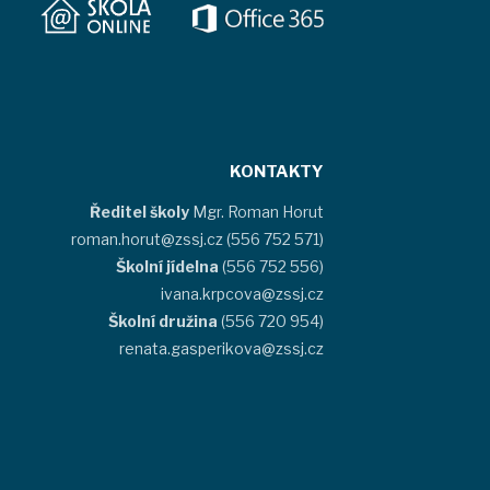
KONTAKTY
Ředitel školy
Mgr. Roman Horut
roman.horut@zssj.cz (556 752 571)
Školní jídelna
(556 752 556)
ivana.krpcova@zssj.cz
Školní družina
(556 720 954)
renata.gasperikova@zssj.cz