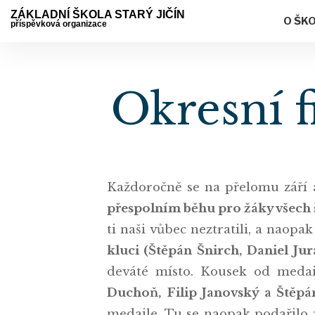
ZÁKLADNÍ ŠKOLA STARÝ JIČÍN
O ŠK
příspěvková organizace
Okresní f
Každoročně se na přelomu září 
přespolním běhu pro žáky všech 
ti naši vůbec neztratili, a naop
kluci (Štěpán Šnirch, Daniel Ju
deváté místo. Kousek od medai
Duchoň, Filip Janovský a Štěpá
medaile. Tu se naopak podařilo 