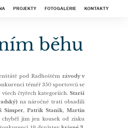
NA
PROJEKTY
FOTOGALERIE
KONTAKTY
olním běhu
Frenštátě pod Radhoštěm
závody v
konkurenci téměř 350 sportovců se
e všech čtyřech kategoriích.
Starší
radský)
na náročné trati obsadili
 Simper, Patrik Staník, Martin
chyběl jim jen kousek od zisku
v konkurenci 19 družstev
krásné 3.