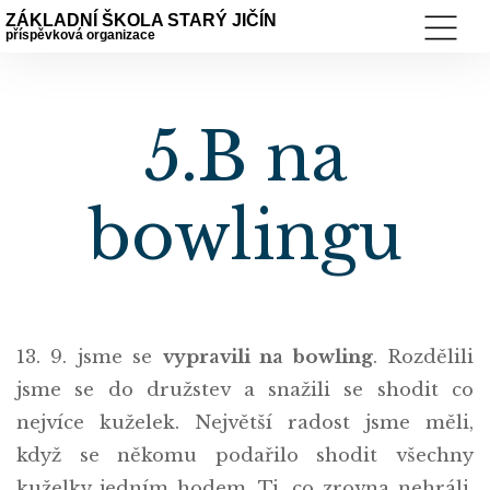
ZÁKLADNÍ ŠKOLA STARÝ JIČÍN
příspěvková organizace
5.B na
bowlingu
13. 9. jsme se
vypravili na bowling
. Rozdělili
jsme se do družstev a snažili se shodit co
nejvíce kuželek. Největší radost jsme měli,
když se někomu podařilo shodit všechny
kuželky jedním hodem. Ti, co zrovna nehráli,