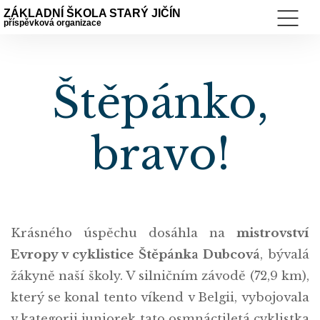
ZÁKLADNÍ ŠKOLA STARÝ JIČÍN
příspěvková organizace
Štěpánko,
bravo!
Krásného úspěchu dosáhla na
mistrovství
Evropy v cyklistice Štěpánka Dubcová
, bývalá
žákyně naší školy. V silničním závodě (72,9 km),
který se konal tento víkend v Belgii, vybojovala
v kategorii juniorek tato osmnáctiletá cyklistka