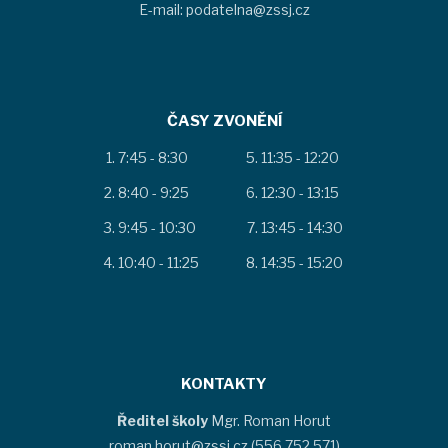
E-mail: podatelna@zssj.cz
ČASY ZVONĚNÍ
7:45 - 8:30
11:35 - 12:20
8:40 - 9:25
12:30 - 13:15
9:45 - 10:30
13:45 - 14:30
10:40 - 11:25
14:35 - 15:20
KONTAKTY
Ředitel školy
Mgr. Roman Horut
roman.horut@zssj.cz (556 752 571)