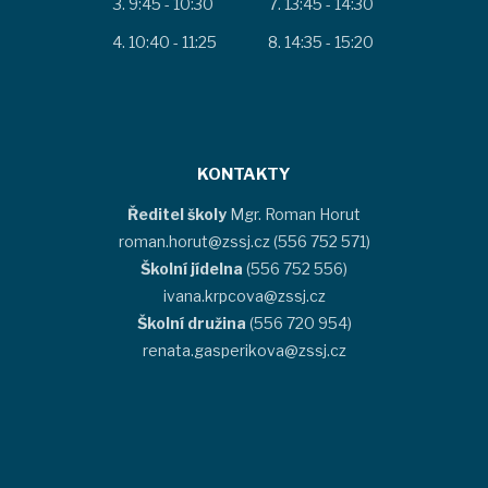
9:45 - 10:30
13:45 - 14:30
10:40 - 11:25
14:35 - 15:20
KONTAKTY
Ředitel školy
Mgr. Roman Horut
roman.horut@zssj.cz (556 752 571)
Školní jídelna
(556 752 556)
ivana.krpcova@zssj.cz
Školní družina
(556 720 954)
renata.gasperikova@zssj.cz