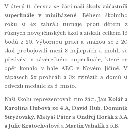
V úterý 11. června se
žáci naší školy zúčastnili
superfinále v miniházené
. Během školního
roku si 4x zahráli turnaje proti dětem z
různých novojičínských škol a získali celkem 15
bodů z 20. Výbornou prací a snahou se z 20
škol probojovali mezi 8 nejlepších a mohli se
předvést v závěrečném superfinále, které se
opět konalo v hale ABC v Novém Jičíně. V
zápasech 2x prohráli a 3x zvítězili a domů si
odvezli medaile za 5. místo.
Naši školu reprezentovali tito žáci:
Jan Kolář a
Karolína Hubová ze 4.A, David Hub, Dominik
Stryžovský, Matyáš Páter a Ondřej Horák z 5.A
a Julie Kratochvílová a Martin Vahalík z 5.B.