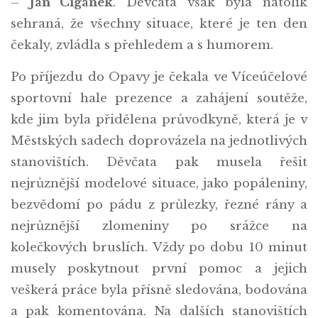
–
Jan Cigánek
. Děvčata však byla natolik
sehraná, že všechny situace, které je ten den
čekaly, zvládla s přehledem a s humorem.
Po příjezdu do Opavy je čekala ve Víceúčelové
sportovní hale prezence a zahájení soutěže,
kde jim byla přidělena průvodkyně, která je v
Městských sadech doprovázela na jednotlivých
stanovištích. Děvčata pak musela řešit
nejrůznější modelové situace, jako popáleniny,
bezvědomí po pádu z průlezky, řezné rány a
nejrůznější zlomeniny po srážce na
kolečkových bruslích. Vždy po dobu 10 minut
musely poskytnout první pomoc a jejich
veškerá práce byla přísně sledována, bodována
a pak komentována. Na dalších stanovištích