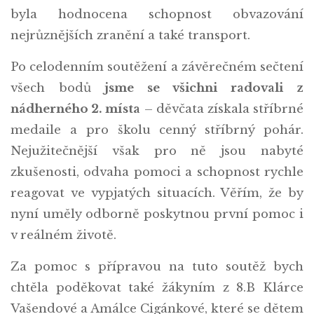
byla hodnocena schopnost obvazování
nejrůznějších zranění a také transport.
Po celodenním soutěžení a závěrečném sečtení
všech bodů
jsme se všichni radovali z
nádherného 2. místa
– děvčata získala stříbrné
medaile a pro školu cenný stříbrný pohár.
Nejužitečnější však pro ně jsou nabyté
zkušenosti, odvaha pomoci a schopnost rychle
reagovat ve vypjatých situacích. Věřím, že by
nyní uměly odborně poskytnou první pomoc i
v reálném životě.
Za pomoc s přípravou na tuto soutěž bych
chtěla poděkovat také žákyním z 8.B Klárce
Vašendové a Amálce Cigánkové, které se dětem