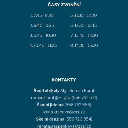
ČASY ZVONĚNÍ
7:45 - 8:30
11:35 - 12:20
8:40 - 9:25
12:30 - 13:15
9:45 - 10:30
13:45 - 14:30
10:40 - 11:25
14:35 - 15:20
KONTAKTY
Ředitel školy
Mgr. Roman Horut
roman.horut@zssj.cz (556 752 571)
Školní jídelna
(556 752 556)
ivana.krpcova@zssj.cz
Školní družina
(556 720 954)
renata.gasperikova@zssj.cz