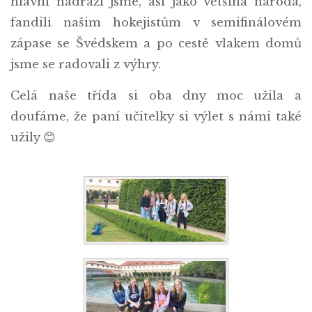
hlavní nádraží jsme, asi jako většina národa,
fandili našim hokejistům v semifinálovém
zápase se Švédskem a po cestě vlakem domů
jsme se radovali z výhry.
Celá naše třída si oba dny moc užila a
doufáme, že paní učitelky si výlet s námi také
užily 😊