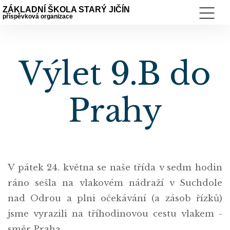
ZÁKLADNÍ ŠKOLA STARÝ JIČÍN
příspěvková organizace
Výlet 9.B do
Prahy
V pátek 24. května se naše třída v sedm hodin
ráno sešla na vlakovém nádraží v Suchdole
nad Odrou a plni očekávání (a zásob řízků)
jsme vyrazili na tříhodinovou cestu vlakem -
směr Praha.