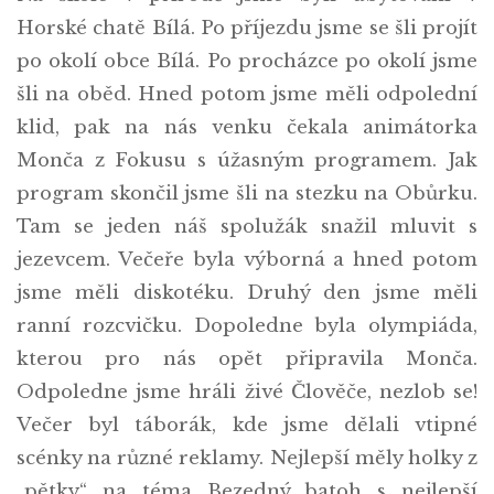
Horské chatě Bílá. Po příjezdu jsme se šli projít
po okolí obce Bílá. Po procházce po okolí jsme
šli na oběd. Hned potom jsme měli odpolední
klid, pak na nás venku čekala animátorka
Monča z Fokusu s úžasným programem. Jak
program skončil jsme šli na stezku na Obůrku.
Tam se jeden náš spolužák snažil mluvit s
jezevcem. Večeře byla výborná a hned potom
jsme měli diskotéku. Druhý den jsme měli
ranní rozcvičku. Dopoledne byla olympiáda,
kterou pro nás opět připravila Monča.
Odpoledne jsme hráli živé Člověče, nezlob se!
Večer byl táborák, kde jsme dělali vtipné
scénky na různé reklamy. Nejlepší měly holky z
„pětky“ na téma Bezedný batoh s nejlepší