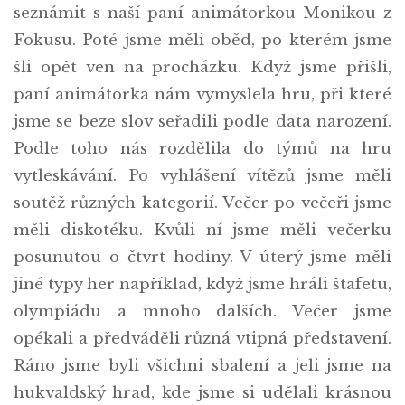
seznámit s naší paní animátorkou Monikou z
Fokusu. Poté jsme měli oběd, po kterém jsme
šli opět ven na procházku. Když jsme přišli,
paní animátorka nám vymyslela hru, při které
jsme se beze slov seřadili podle data narození.
Podle toho nás rozdělila do týmů na hru
vytleskávání. Po vyhlášení vítězů jsme měli
soutěž různých kategorií. Večer po večeři jsme
měli diskotéku. Kvůli ní jsme měli večerku
posunutou o čtvrt hodiny. V úterý jsme měli
jiné typy her například, když jsme hráli štafetu,
olympiádu a mnoho dalších. Večer jsme
opékali a předváděli různá vtipná představení.
Ráno jsme byli všichni sbalení a jeli jsme na
hukvaldský hrad, kde jsme si udělali krásnou