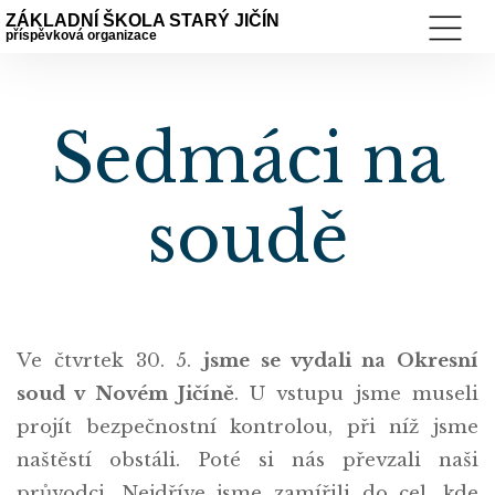
ZÁKLADNÍ ŠKOLA STARÝ JIČÍN
příspěvková organizace
Sedmáci na
soudě
Ve čtvrtek 30. 5.
jsme se vydali na Okresní
soud v Novém Jičíně
. U vstupu jsme museli
projít bezpečnostní kontrolou, při níž jsme
naštěstí obstáli. Poté si nás převzali naši
průvodci. Nejdříve jsme zamířili do cel, kde