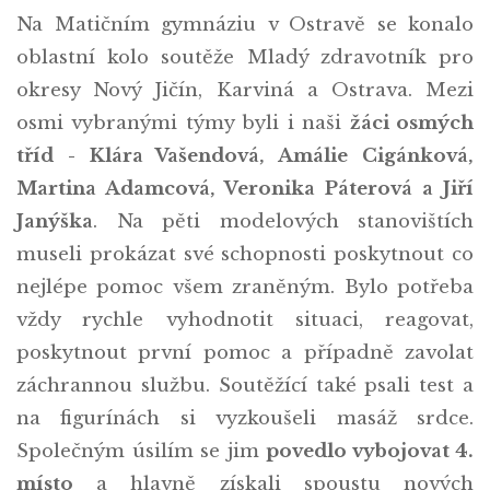
Na Matičním gymnáziu v Ostravě se konalo
oblastní kolo soutěže Mladý zdravotník pro
okresy Nový Jičín, Karviná a Ostrava. Mezi
osmi vybranými týmy byli i naši
žáci osmých
tříd - Klára Vašendová, Amálie Cigánková,
Martina Adamcová, Veronika Páterová a Jiří
Janýška
. Na pěti modelových stanovištích
museli prokázat své schopnosti poskytnout co
nejlépe pomoc všem zraněným. Bylo potřeba
vždy rychle vyhodnotit situaci, reagovat,
poskytnout první pomoc a případně zavolat
záchrannou službu. Soutěžící také psali test a
na figurínách si vyzkoušeli masáž srdce.
Společným úsilím se jim
povedlo vybojovat 4.
místo
a hlavně získali spoustu nových