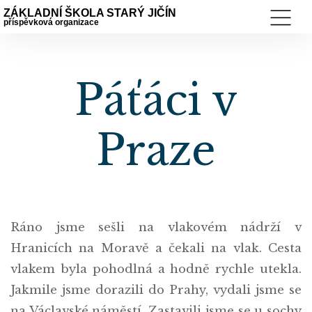
ZÁKLADNÍ ŠKOLA STARÝ JIČÍN
příspěvková organizace
Páťáci v
Praze
Ráno jsme sešli na vlakovém nádrží v
Hranicích na Moravě a čekali na vlak. Cesta
vlakem byla pohodlná a hodně rychle utekla.
Jakmile jsme dorazili do Prahy, vydali jsme se
na Václavské náměstí. Zastavili jsme se u sochy