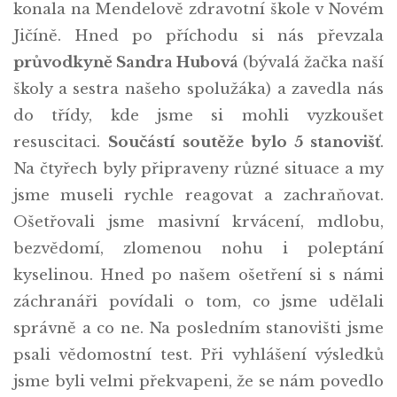
konala na Mendelově zdravotní škole v Novém
Jičíně. Hned po příchodu si nás převzala
průvodkyně Sandra Hubová
(bývalá žačka naší
školy a sestra našeho spolužáka) a zavedla nás
do třídy, kde jsme si mohli vyzkoušet
resuscitaci.
Součástí soutěže bylo 5 stanovišť
.
Na čtyřech byly připraveny různé situace a my
jsme museli rychle reagovat a zachraňovat.
Ošetřovali jsme masivní krvácení, mdlobu,
bezvědomí, zlomenou nohu i poleptání
kyselinou. Hned po našem ošetření si s námi
záchranáři povídali o tom, co jsme udělali
správně a co ne. Na posledním stanovišti jsme
psali vědomostní test. Při vyhlášení výsledků
jsme byli velmi překvapeni, že se nám povedlo