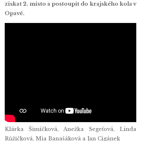
získat 2. místo a postoupit do krajského kola v
Opavě.
Klárka Šimíčková, Anežka Segeťová, Linda
Růžičková, Mia Banašáková a Jan Cigánek