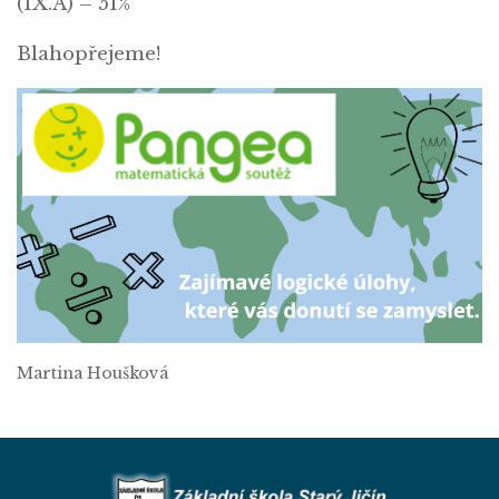
(IX.A) – 51%
Blahopřejeme!
Martina Houšková