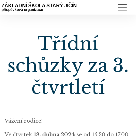
ZÁKLADNÍ ŠKOLA STARÝ JIČÍN
příspěvková organizace
Třídní
schůzky za 3.
čtvrtletí
Vážení rodiče!
Ve čtvrtek
18. dubna 2024
se od 15.30 do 17.00