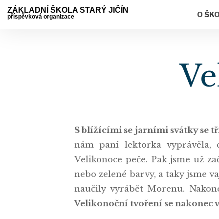
ZÁKLADNÍ ŠKOLA STARÝ JIČÍN
O ŠK
příspěvková organizace
Ve
S blížícími se jarními svátky se 
nám paní lektorka vyprávěla, c
Velikonoce peče. Pak jsme už zač
nebo zelené barvy, a taky jsme va
naučily vyrábět Morenu. Nakonec
Velikonoční tvoření se nakonec v