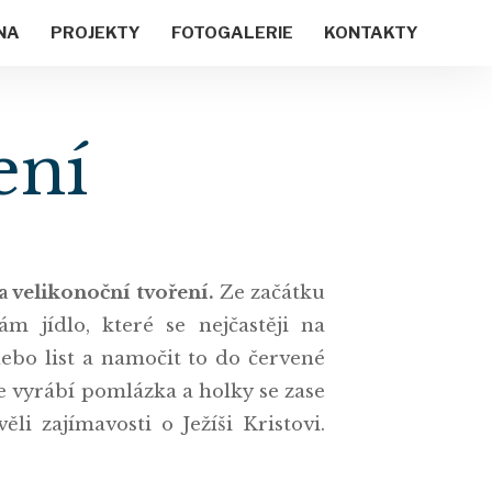
NA
PROJEKTY
FOTOGALERIE
KONTAKTY
ení
a velikonoční tvoření.
Ze začátku
m jídlo, které se nejčastěji na
nebo list a namočit to do červené
se vyrábí pomlázka a holky se zase
i zajímavosti o Ježíši Kristovi.