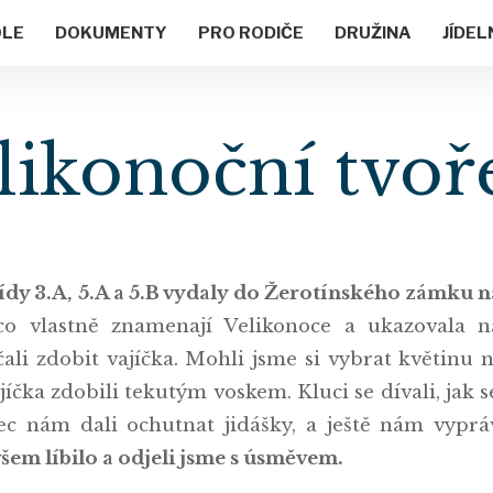
OLE
DOKUMENTY
PRO RODIČE
DRUŽINA
JÍDEL
likonoční tvoř
třídy 3.A, 5.A a 5.B vydaly do Žerotínského zámku n
o vlastně znamenají Velikonoce a ukazovala ná
ali zdobit vajíčka. Mohli jsme si vybrat květinu 
jíčka zdobili tekutým voskem. Kluci se dívali, jak 
 nám dali ochutnat jidášky, a ještě nám vyprávěl
šem líbilo a odjeli jsme s úsměvem.