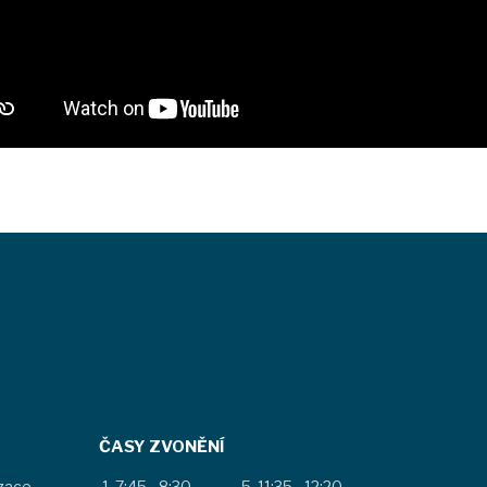
ČASY ZVONĚNÍ
izace
7:45 - 8:30
11:35 - 12:20