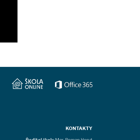
KONTAKTY
Ředitel školy
Mgr. Roman Horut