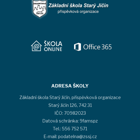
ADRESA ŠKOLY
Základní škola Starý Jičín, příspěvková organizace
Starý Jičín 126, 742 31
IČO: 70982023
Datová schránka: 9famspz
Tel.: 556 752 571
E-mail: podatelna@zssj.cz