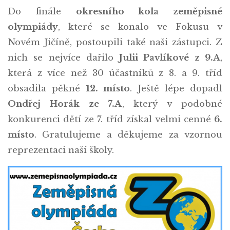
Do finále
okresního kola zeměpisné
olympiády
, které se konalo ve Fokusu v
Novém Jičíně, postoupili také naši zástupci. Z
nich se nejvíce dařilo
Julii Pavlíkové z 9.A
,
která z více než 30 účastníků z 8. a 9. tříd
obsadila pěkné
12. místo
. Ještě lépe dopadl
Ondřej Horák ze 7.A
, který v podobné
konkurenci dětí ze 7. tříd získal velmi cenné
6.
místo
. Gratulujeme a děkujeme za vzornou
reprezentaci naší školy.