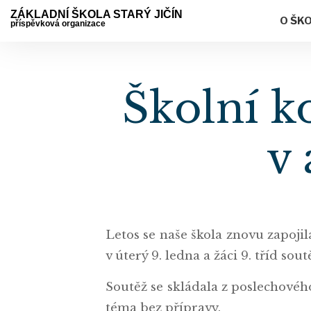
ZÁKLADNÍ ŠKOLA STARÝ JIČÍN
O ŠK
příspěvková organizace
Školní k
v 
Letos se naše škola znovu zapoji
v úterý 9. ledna a žáci 9. tříd sout
Soutěž se skládala z poslechovéh
téma bez přípravy.