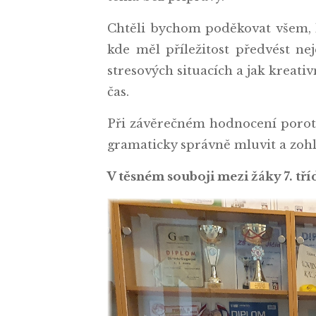
Chtěli bychom poděkovat všem, kt
kde měl příležitost předvést neje
stresových situacích a jak kreati
čas.
Při závěrečném hodnocení porota
gramaticky správně mluvit a zohl
V těsném souboji mezi žáky 7. tří