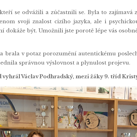
eří se odvážili a zúčastnili se. Byla to zajímavá
nom svoji znalost cizího jazyka, ale i psychickou
vní dokáže být. Umožnili jste porotě lépe vás osobn
 brala v potaz porozumění autentickému poslech
ednila správnou výslovnost a plynulost projevu.
d vyhrál Václav Podhradský, mezi žáky 9. tříd Kris