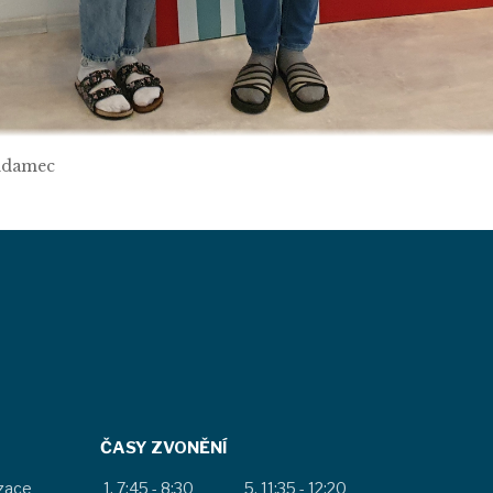
 Adamec
ČASY ZVONĚNÍ
izace
7:45 - 8:30
11:35 - 12:20