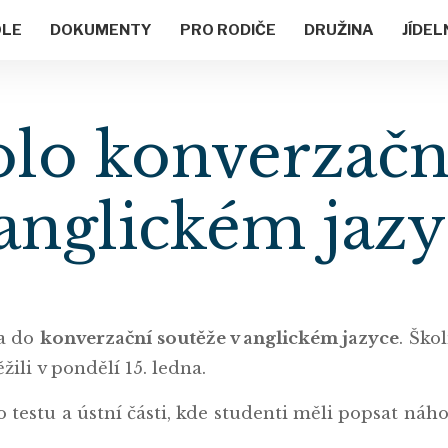
OLE
DOKUMENTY
PRO RODIČE
DRUŽINA
JÍDEL
olo konverzačn
anglickém jazy
la do
konverzační soutěže v anglickém jazyce
. Ško
ěžili v pondělí 15. ledna.
o testu a ústní části, kde studenti měli popsat ná