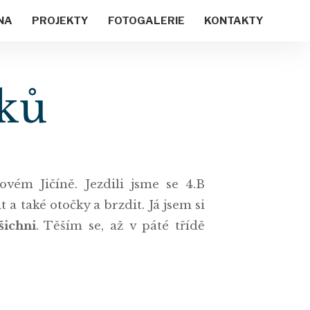
NA
PROJEKTY
FOTOGALERIE
KONTAKTY
íků
vém Jičíně. Jezdili jsme se 4.B
 a také otočky a brzdit. Já jsem si
šichni
. Těším se, až v páté třídě