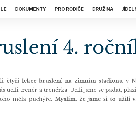
OLE
DOKUMENTY
PRO RODIČE
DRUŽINA
JÍDEL
uslení 4. ročn
ěli
čtyři lekce bruslení na zimním stadionu
v No
 učili trenér a trenérka. Učili jsme se padat, plazit
 toho měla puchýře.
Myslím, že jsme si to užili v