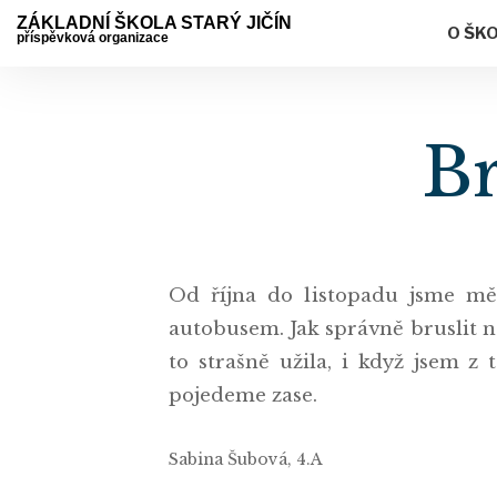
ZÁKLADNÍ ŠKOLA STARÝ JIČÍN
O ŠK
příspěvková organizace
Br
Od října do listopadu jsme m
autobusem. Jak správně bruslit nás
to strašně užila, i když jsem z
pojedeme zase.
Sabina Šubová, 4.A