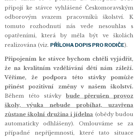
připojí ke stávce vyhlášené Českomoravským
odborovým svazem pracovníků školství. K
tomuto rozhodnutí nás vede nesouhlas s
opatřeními, která by měla být ve školách
realizována (viz.
PŘÍLOHA DOPIS PRO RODIČE
).
Připojením ke stávce bychom chtěli vyjádřit,
že na kvalitním vzdělávání dětí nám záleží.
Věříme, že podpora této stávky pomůže
přinést pozitivní změny v našem školství.
Během této stávky
bude přerušen provoz
školy, výuka nebude probíhat, uzavřena
zůstane školní družina i jídelna
(obědy budou
automaticky odhlášeny). Omlouváme se za
případné nepříjemnosti, které tato situace