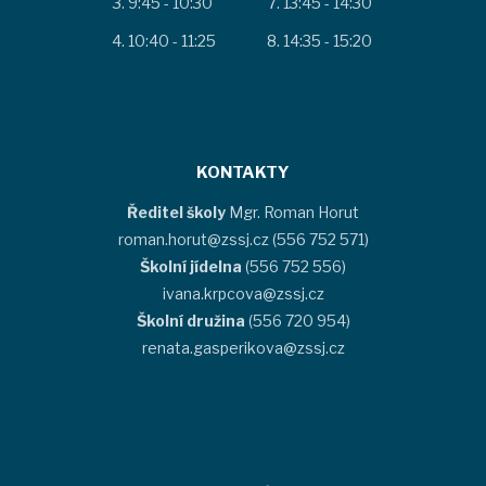
9:45 - 10:30
13:45 - 14:30
10:40 - 11:25
14:35 - 15:20
KONTAKTY
Ředitel školy
Mgr. Roman Horut
roman.horut@zssj.cz (556 752 571)
Školní jídelna
(556 752 556)
ivana.krpcova@zssj.cz
Školní družina
(556 720 954)
renata.gasperikova@zssj.cz