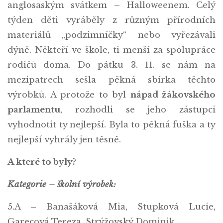
anglosaským svátkem – Halloweenem. Celý
týden děti vyráběly z různým přírodních
materiálů „podzimníčky“ nebo vyřezávali
dýně. Někteří ve škole, ti menší za spolupráce
rodičů doma. Do pátku 3. 11. se nám na
mezipatrech sešla pěkná sbírka těchto
výrobků. A protože to byl
nápad žákovského
parlamentu
, rozhodli se jeho zástupci
vyhodnotit ty nejlepší. Byla to pěkná fuška a ty
nejlepší vyhrály jen těsně.
A které to byly?
Kategorie – školní výrobek:
5.A – Banašáková Mia, Stupková Lucie,
Garecová Tereza, Strýžovský Dominik