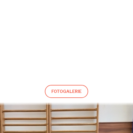
děková, 8.A
FOTOGALERIE