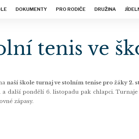
OLE
DOKUMENTY
PRO RODIČE
DRUŽINA
JÍDEL
olní tenis ve šk
 na
naší škole turnaj ve stolním tenise pro žáky 2. 
 a další pondělí 6. listopadu pak chlapci. Turnaje
bojovné zápasy.