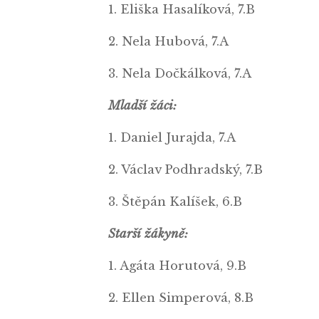
1. Eliška Hasalíková, 7.B
2. Nela Hubová, 7.A
3. Nela Dočkálková, 7.A
Mladší žáci:
1. Daniel Jurajda, 7.A
2. Václav Podhradský, 7.B
3. Štěpán Kalíšek, 6.B
Starší žákyně:
1. Agáta Hor
2. Ellen Simp