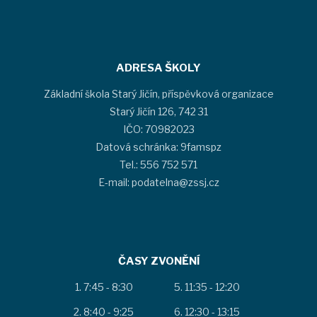
ADRESA ŠKOLY
Základní škola Starý Jičín, příspěvková organizace
Starý Jičín 126, 742 31
IČO: 70982023
Datová schránka: 9famspz
Tel.: 556 752 571
E-mail: podatelna@zssj.cz
ČASY ZVONĚNÍ
7:45 - 8:30
11:35 - 12:20
8:40 - 9:25
12:30 - 13:15