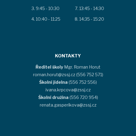
9:45 - 10:30
13:45 - 14:30
10:40 - 11:25
14:35 - 15:20
KONTAKTY
Ředitel školy
Mgr. Roman Horut
roman.horut@zssj.cz (556 752 571)
Školní jídelna
(556 752 556)
ivana.krpcova@zssj.cz
Školní družina
(556 720 954)
renata.gasperikova@zssj.cz