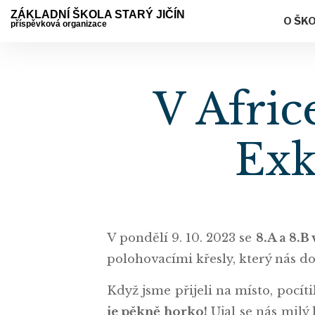
ZÁKLADNÍ ŠKOLA STARÝ JIČÍN
O ŠK
příspěvková organizace
V Afric
Exk
V pondělí 9. 10. 2023 se
8.A a 8.B
polohovacími křesly, který nás d
Když jsme přijeli na místo, pocí
je pěkně horko!
Ujal se nás milý 