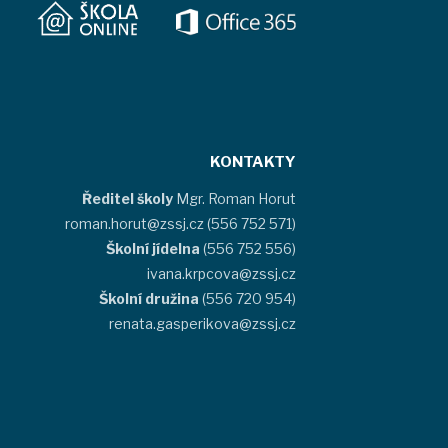
KONTAKTY
Ředitel školy
Mgr. Roman Horut
roman.horut@zssj.cz (556 752 571)
Školní jídelna
(556 752 556)
ivana.krpcova@zssj.cz
Školní družina
(556 720 954)
renata.gasperikova@zssj.cz