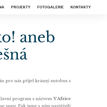
NA
PROJEKTY
FOTOGALERIE
KONTAKTY
ko! aneb
ešná
ín pro nás přijel krásný autobus s
l hlavní program s názvem
V Africe
se supy. Pak jsme s ním navštívili