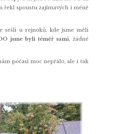
nám řekl spoustu zajímavých i méně
e sešli u rejnoků, kde jsme měli
OO jsme byli téměř sami
, žádné
 nám počasí moc nepřálo, ale i tak