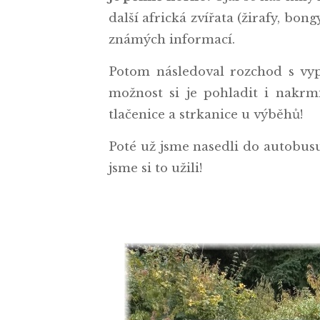
další africká zvířata (žirafy, bo
známých informací.
Potom následoval rozchod s vypl
možnost si je pohladit i nakrm
tlačenice a strkanice u výběhů!
Poté už jsme nasedli do autobusu 
jsme si to užili!