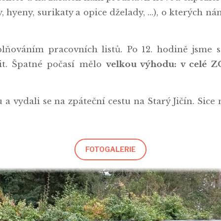
ngy, hyeny, surikaty a opice dželady, …), o kterých 
ňováním pracovních listů. Po 12. hodině jsme s
it. Špatné počasí mělo
velkou výhodu: v celé Z
a vydali se na zpáteční cestu na Starý Jičín. Sice
FOTOGALERIE