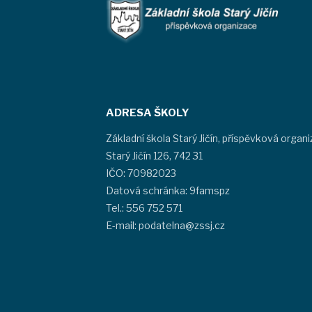
ADRESA ŠKOLY
Základní škola Starý Jičín, příspěvková organ
Starý Jičín 126, 742 31
IČO: 70982023
Datová schránka: 9famspz
Tel.: 556 752 571
E-mail: podatelna@zssj.cz