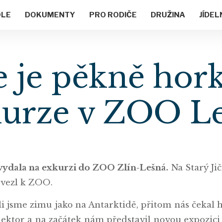
OLE
DOKUMENTY
PRO RODIČE
DRUŽINA
JÍDEL
e je pěkně hor
urze v ZOO L
 vydala na exkurzi do ZOO Zlín-Lešná.
Na Starý Jič
ovezl k ZOO.
tili jsme zimu jako na Antarktidě, přitom nás čeka
lektor a na začátek nám představil novou expozici 