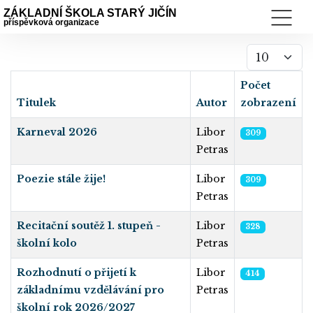
ZÁKLADNÍ ŠKOLA STARÝ JIČÍN
příspěvková organizace
Počet zobraz
Počet
Titulek
Autor
zobrazení
Karneval 2026
Libor
309
Petras
Poezie stále žije!
Libor
309
Petras
Recitační soutěž 1. stupeň -
Libor
328
školní kolo
Petras
Rozhodnutí o přijetí k
Libor
414
základnímu vzdělávání pro
Petras
školní rok 2026/2027