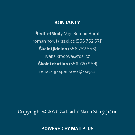
KONTAKTY
Ředitel školy
Mgr. Roman Horut
roman.horut@zssj.cz (556 752 571)
Školní jídelna
(556 752 556)
ivana.krpcova@zssj.cz
Školní družina
(556 720 954)
renata.gasperikova@zssj.cz
Copyright © 2026 Základní škola Starý Jičín.
POWERED BY MAILPLUS