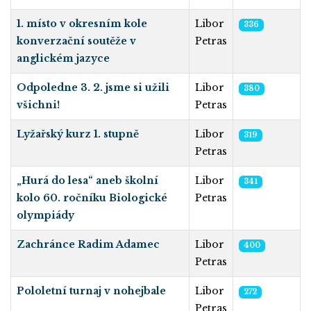
1. místo v okresním kole
Libor
336
konverzační soutěže v
Petras
anglickém jazyce
Odpoledne 3. 2. jsme si užili
Libor
380
všichni!
Petras
Lyžařský kurz 1. stupně
Libor
319
Petras
„Hurá do lesa“ aneb školní
Libor
341
kolo 60. ročníku Biologické
Petras
olympiády
Zachránce Radim Adamec
Libor
400
Petras
Pololetní turnaj v nohejbale
Libor
272
Petras