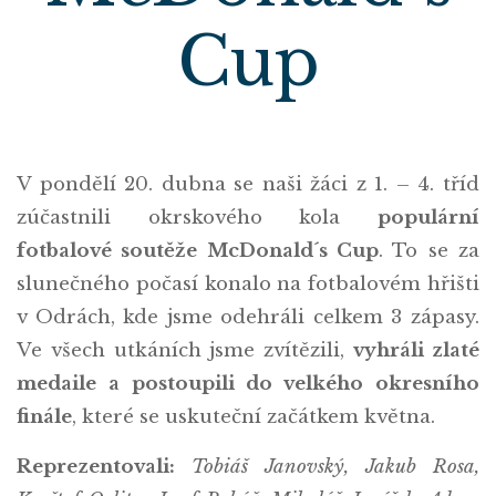
Cup
V pondělí 20. dubna se naši žáci z 1. – 4. tříd
zúčastnili okrskového kola
populární
fotbalové soutěže McDonald´s Cup
. To se za
slunečného počasí konalo na fotbalovém hřišti
v Odrách, kde jsme odehráli celkem 3 zápasy.
Ve všech utkáních jsme zvítězili,
vyhráli zlaté
medaile a postoupili do velkého okresního
finále
, které se uskuteční začátkem května.
Reprezentovali:
Tobiáš Janovský, Jakub Rosa,