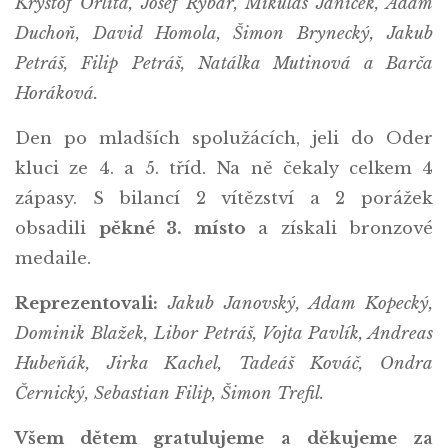
Kryštof Orlita, Josef Rybář, Mikuláš Janíček, Adam
Duchoň, David Homola, Šimon Brynecký, Jakub
Petráš, Filip Petráš, Natálka Mutinová a Barča
Horáková.
Den po mladších spolužácích, jeli do Oder
kluci ze 4. a 5. tříd. Na ně čekaly celkem 4
zápasy. S bilancí 2 vítězství a 2 porážek
obsadili
pěkné 3. místo
a získali bronzové
medaile.
Reprezentovali:
Jakub Janovský, Adam Kopecký,
Dominik Blažek, Libor Petráš, Vojta Pavlík, Andreas
Hubeňák, Jirka Kachel, Tadeáš Kováč, Ondra
Černický, Sebastian Filip, Šimon Trefil.
Všem dětem gratulujeme a děkujeme za