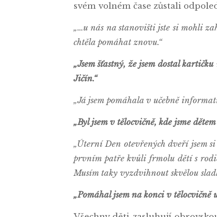
svém volném čase zůstali odpole
„…u nás na stanovišti jste si mohli z
chtěla pomáhat znovu.“
„Jsem šťastný, že jsem dostal kartičku 
Jičín.“
„Já jsem pomáhala v učebně informatik
„Byl jsem v tělocvičně, kde jsme dětem 
„Úterní Den otevřených dveří jsem si
prvním patře kvůli frmolu dětí s rodič
Musím taky vyzdvihnout skvělou sladk
„Pomáhal jsem na konci v tělocvičně uk
Všechny děti zasluhují obrovskou