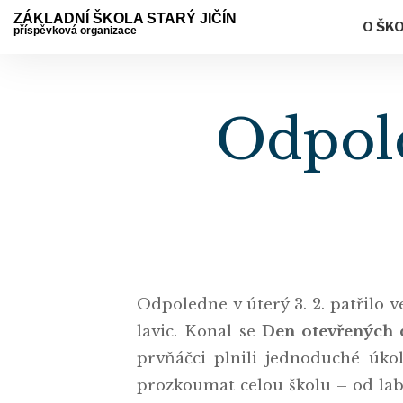
ZÁKLADNÍ ŠKOLA STARÝ JIČÍN
O ŠK
příspěvková organizace
Odpole
Odpoledne v úterý 3. 2. patřilo
lavic. Konal se
Den otevřených 
prvňáčci plnili jednoduché úkol
prozkoumat celou školu – od labo