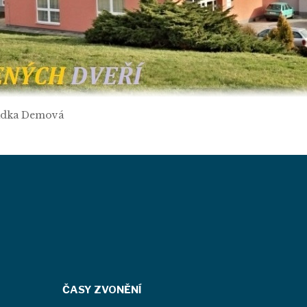
Radka Demová
ČASY ZVONĚNÍ