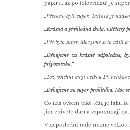
papíru, až po tělocvičnu! Je supe
„Všechno bylo super. Tatínek je nadše
„Krásná a přehledná škola, vstřícný p
„Vše bylo super. Moc jsme si to užili a
„Děkujeme za krásné odpoledne, by
připomínka.“
„Tož, všichni mají velkou 1*. Velikáns
„Děkujeme za super prohlídku. Moc se n
Co nás ovšem také těší, je fakt, že
jim v životě daří a vzpomínají na
V neposlední řadě máme velkou rad