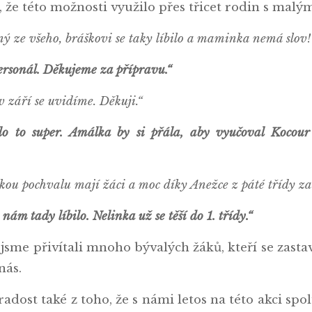
r, že této možnosti využilo přes třicet rodin s mal
ný ze všeho, bráškovi se taky líbilo a maminka nemá slov
ersonál. Děkujeme za přípravu.“
 v září se uvidíme. Děkuji.“
lo to super. Amálka by si přála, aby vyučoval Kocour
kou pochvalu mají žáci a moc díky Anežce z páté třídy za 
ám tady líbilo. Nelinka už se těší do 1. třídy.“
 jsme přivítali mnoho bývalých žáků, kteří se zastav
 nás.
ost také z toho, že s námi letos na této akci spol