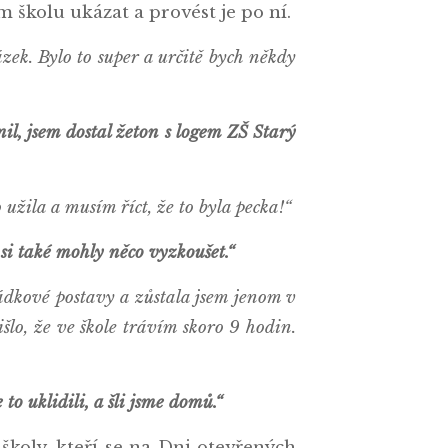
školu ukázat a provést je po ní.
zek. Bylo to super a určitě bych někdy
lnil, jsem dostal žeton s logem ZŠ Starý
užila a musím říct, že to byla pecka!“
 si také mohly něco vyzkoušet.“
ádkové postavy a zůstala jsem jenom v
išlo, že ve škole trávím skoro 9 hodin.
to uklidili, a šli jsme domů.“
školy, kteří se na Dni otevřených