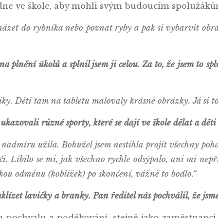
dne ve škole, aby mohli svým budoucím spolužákům 
aházet do rybníka nebo poznat ryby a pak si vybarvit obrá
na plnění úkolů a splnil jsem ji celou. Za to, že jsem to sp
y. Děti tam na tabletu malovaly krásné obrázky. Já si to 
ukazovali různé sporty, které se dají ve škole dělat a děti
 nadmíru užila. Bohužel jsem nestihla projít všechny poh
i. Líbilo se mi, jak všechno rychle odsýpalo, ani mi nepř
ou odměnu (koblížek) po skončení, vážně to bodlo.“
lízet lavičky a branky. Pan ředitel nás pochválil, že jsme 
 pochvalu a poděkování, stejně jako zaměstnanci 