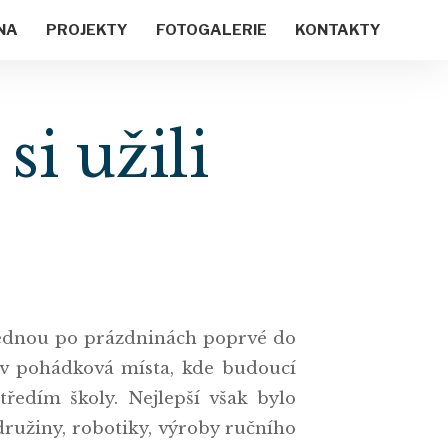
NA
PROJEKTY
FOTOGALERIE
KONTAKTY
i užili
asednou po prázdninách poprvé do
 v pohádková místa, kde budoucí
tředím školy. Nejlepší však bylo
družiny, robotiky, výroby ručního