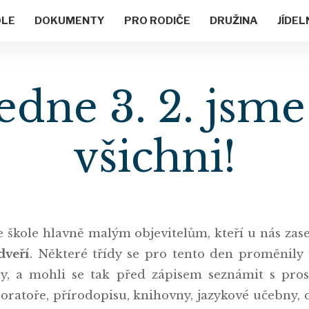
OLE
DOKUMENTY
PRO RODIČE
DRUŽINA
JÍDEL
dne 3. 2. jsme s
všichni!
 ve škole hlavně malým objevitelům, kteří u nás z
dveří
. Některé třídy se pro tento den proměnily
y, a mohli se tak před zápisem seznámit s pros
ratoře, přírodopisu, knihovny, jazykové učebny, 