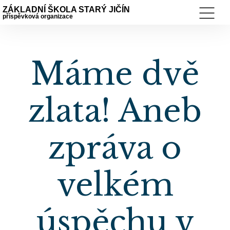
ZÁKLADNÍ ŠKOLA STARÝ JIČÍN
příspěvková organizace
Máme dvě
zlata! Aneb
zpráva o
velkém
úspěchu v