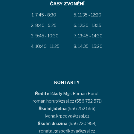
ČASY ZVONĚNÍ
7:45 - 8:30
11:35 - 12:20
8:40 - 9:25
12:30 - 13:15
9:45 - 10:30
13:45 - 14:30
10:40 - 11:25
14:35 - 15:20
KONTAKTY
Ředitel školy
Mgr. Roman Horut
roman.horut@zssj.cz (556 752 571)
Školní jídelna
(556 752 556)
ivana.krpcova@zssj.cz
Školní družina
(556 720 954)
renata.gasperikova@zssj.cz