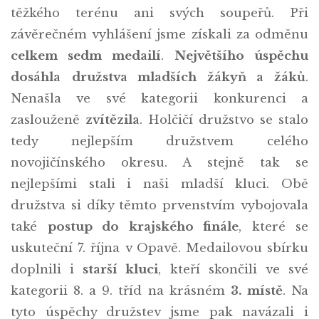
těžkého terénu ani svých soupeřů. Při
závěrečném vyhlášení jsme získali za odměnu
celkem sedm medailí
.
Největšího úspěchu
dosáhla
družstva mladších žákyň a žáků
.
Nenašla ve své kategorii konkurenci a
zaslouženě
zvítězila
. Holčičí družstvo se stalo
tedy nejlepším družstvem celého
novojičínského okresu. A stejně tak se
nejlepšími stali i naši mladší kluci. Obě
družstva si díky těmto prvenstvím vybojovala
také
postup do krajského finále
, které se
uskuteční 7. října v Opavě. Medailovou sbírku
doplnili i
starší kluci
, kteří skončili ve své
kategorii 8. a 9. tříd na krásném
3. místě
. Na
tyto úspěchy družstev jsme pak navázali i