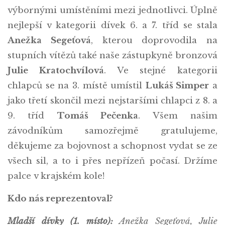
výbornými umístěními mezi jednotlivci. Úplně
nejlepší v kategorii dívek 6. a 7. tříd se stala
Anežka Segeťová
, kterou doprovodila na
stupních vítězů také naše zástupkyně bronzová
Julie Kratochvílová
. Ve stejné kategorii
chlapců se na 3. místě umístil
Lukáš Simper
a
jako třetí skončil mezi nejstaršími chlapci z 8. a
9. tříd
Tomáš Pečenka
. Všem našim
závodníkům samozřejmě gratulujeme,
děkujeme za bojovnost a schopnost vydat se ze
všech sil, a to i přes nepřízeň počasí. Držíme
palce v krajském kole!
Kdo nás reprezentoval?
Mladší dívky (1. místo):
Anežka Segeťová, Julie