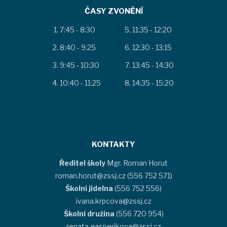
ČASY ZVONĚNÍ
7:45 - 8:30
11:35 - 12:20
8:40 - 9:25
12:30 - 13:15
9:45 - 10:30
13:45 - 14:30
10:40 - 11:25
14:35 - 15:20
KONTAKTY
Ředitel školy
Mgr. Roman Horut
roman.horut@zssj.cz (556 752 571)
Školní jídelna
(556 752 556)
ivana.krpcova@zssj.cz
Školní družina
(556 720 954)
renata.gasperikova@zssj.cz