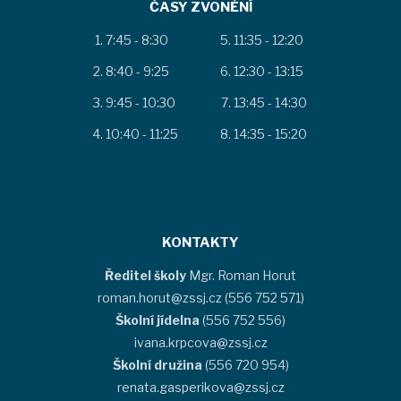
ČASY ZVONĚNÍ
7:45 - 8:30
11:35 - 12:20
8:40 - 9:25
12:30 - 13:15
9:45 - 10:30
13:45 - 14:30
10:40 - 11:25
14:35 - 15:20
KONTAKTY
Ředitel školy
Mgr. Roman Horut
roman.horut@zssj.cz (556 752 571)
Školní jídelna
(556 752 556)
ivana.krpcova@zssj.cz
Školní družina
(556 720 954)
renata.gasperikova@zssj.cz