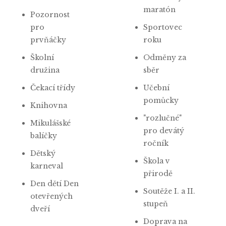
maratón
Pozornost
pro
Sportovec
prvňáčky
roku
Školní
Odměny za
družina
sběr
Čekací třídy
Učební
pomůcky
Knihovna
"rozlučné"
Mikulášské
pro devátý
balíčky
ročník
Dětský
Škola v
karneval
přirodě
Den dětí Den
Soutěže I. a II.
otevřených
stupeň
dveří
Doprava na