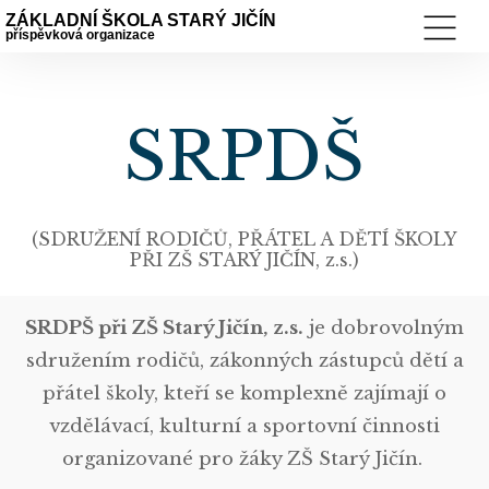
ZÁKLADNÍ ŠKOLA STARÝ JIČÍN
příspěvková organizace
SRPDŠ
(SDRUŽENÍ RODIČŮ, PŘÁTEL A DĚTÍ ŠKOLY
PŘI ZŠ STARÝ JIČÍN, z.s.)
SRDPŠ při ZŠ Starý Jičín, z.s.
je dobrovolným
sdružením rodičů, zákonných zástupců dětí a
přátel školy, kteří se komplexně zajímají o
vzdělávací, kulturní a sportovní činnosti
organizované pro žáky ZŠ Starý Jičín.