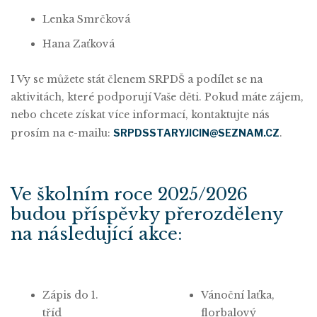
Lenka Smrčková
Hana Zaťková
I Vy se můžete stát členem SRPDŠ a podílet se na
aktivitách, které podporují Vaše děti. Pokud máte zájem,
nebo chcete získat více informací, kontaktujte nás
prosím na e-mailu:
SRPDSSTARYJICIN@SEZNAM.CZ
.
Ve školním roce 2025/2026
budou příspěvky přerozděleny
na následující akce:
Zápis do 1.
Vánoční laťka,
tříd
florbalový