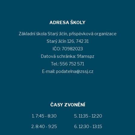
ADRESA ŠKOLY
Základní škola Starý Jičín, příspěvková organizace
Starý Jičín 126, 742 31
IČO: 70982023
Datová schránka: 9famspz
Tel.: 556 752 571
E-mail: podatelna@zssj.cz
ČASY ZVONĚNÍ
7:45 - 8:30
11:35 - 12:20
8:40 - 9:25
12:30 - 13:15