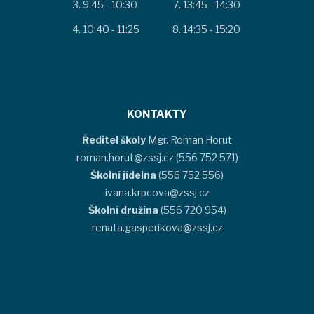
9:45 - 10:30
13:45 - 14:30
10:40 - 11:25
14:35 - 15:20
KONTAKTY
Ředitel školy
Mgr. Roman Horut
roman.horut@zssj.cz (556 752 571)
Školní jídelna
(556 752 556)
ivana.krpcova@zssj.cz
Školní družina
(556 720 954)
renata.gasperikova@zssj.cz