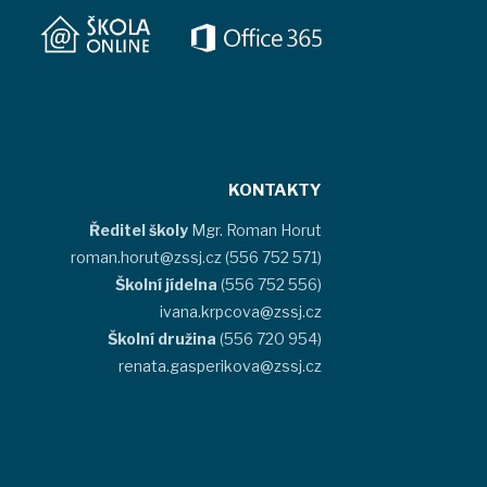
KONTAKTY
Ředitel školy
Mgr. Roman Horut
roman.horut@zssj.cz (556 752 571)
Školní jídelna
(556 752 556)
ivana.krpcova@zssj.cz
Školní družina
(556 720 954)
renata.gasperikova@zssj.cz