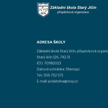
ADRESA ŠKOLY
Základní škola Starý Jičín, příspěvková organ
Starý Jičín 126, 742 31
IČO: 70982023
Datová schránka: 9famspz
Tel.: 556 752 571
E-mail: podatelna@zssj.cz