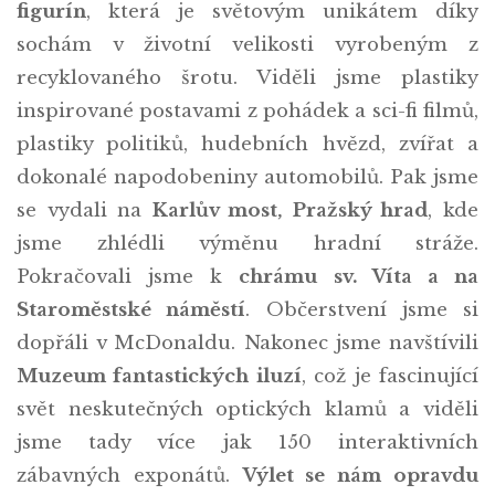
figurín
, která je světovým unikátem díky
sochám v životní velikosti vyrobeným z
recyklovaného šrotu. Viděli jsme plastiky
inspirované postavami z pohádek a sci-fi filmů,
plastiky politiků, hudebních hvězd, zvířat a
dokonalé napodobeniny automobilů. Pak jsme
se vydali na
Karlův most, Pražský hrad
, kde
jsme zhlédli výměnu hradní stráže.
Pokračovali jsme k
chrámu sv. Víta a na
Staroměstské náměstí
. Občerstvení jsme si
dopřáli v McDonaldu. Nakonec jsme navštívili
Muzeum fantastických iluzí
, což je fascinující
svět neskutečných optických klamů a viděli
jsme tady více jak 150 interaktivních
zábavných exponátů.
Výlet se nám opravdu