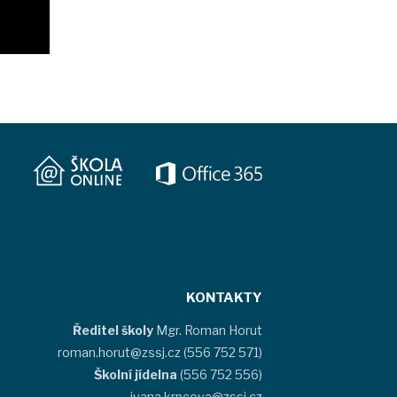
KONTAKTY
Ředitel školy
Mgr. Roman Horut
roman.horut@zssj.cz (556 752 571)
Školní jídelna
(556 752 556)
ivana.krpcova@zssj.cz