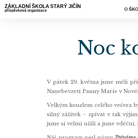
ZÁKLADNÍ ŠKOLA STARÝ JIČÍN
O ŠK
příspěvková organizace
Noc ko
V pátek 29. května jsme měli pří
Nanebevzetí Panny Marie v Novém
Velkým kouzlem celého večera byl
silný zážitek – zpívat v tak vý
jsme si velmi užili a jsme vděčni,
Náš program nesl název
Zpíváme 