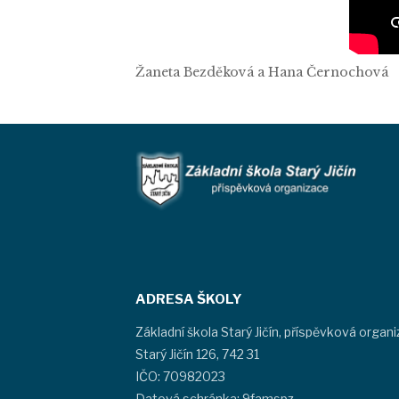
Žaneta Bezděková a Hana Černochová
ADRESA ŠKOLY
Základní škola Starý Jičín, příspěvková organ
Starý Jičín 126, 742 31
IČO: 70982023
Datová schránka: 9famspz