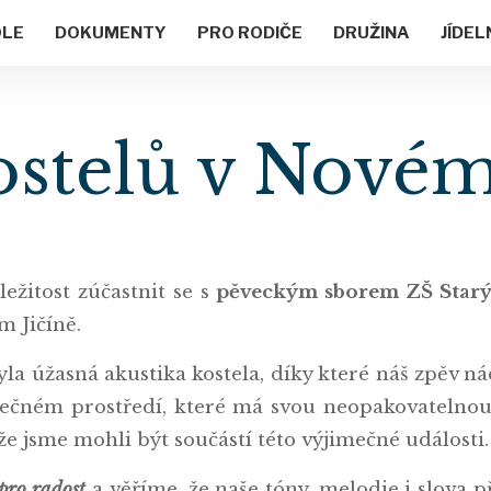
OLE
DOKUMENTY
PRO RODIČE
DRUŽINA
JÍDEL
stelů v Novém
ležitost zúčastnit se s
pěveckým sborem ZŠ Starý 
 Jičíně.
a úžasná akustika kostela, díky které náš zpěv ná
jimečném prostředí, které má svou neopakovatelno
 že jsme mohli být součástí této výjimečné události.
pro radost
a věříme, že naše tóny, melodie i slova 