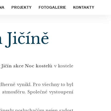
NA
PROJEKTY
FOTOGALERIE
KONTAKTY
 Jičíně
Jičín akce Noc kostelů
v kostele
dherně vynikl. Pro všechny to byl
u atmosféru. Společné vystoupení
přinesly posluchačům nejen radost