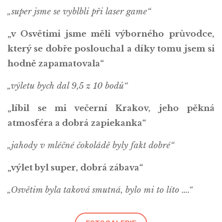
„super jsme se vyblbli při laser game“
„v Osvětimi jsme měli výborného průvodce,
který se dobře poslouchal a díky tomu jsem si
hodně zapamatovala“
„výletu bych dal 9,5 z 10 bodů“
„líbil se mi večerní Krakov, jeho pěkná
atmosféra a dobrá zapiekanka“
„jahody v mléčné čokoládě byly fakt dobré“
„výlet byl super, dobrá zábava“
„Osvětim byla taková smutná, bylo mi to líto ….“