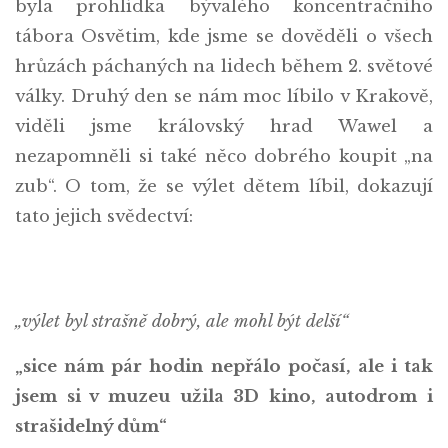
byla prohlídka bývalého koncentračního
tábora Osvětim, kde jsme se dověděli o všech
hrůzách páchaných na lidech během 2. světové
války. Druhý den se nám moc líbilo v Krakově,
viděli jsme královský hrad Wawel a
nezapomněli si také něco dobrého koupit „na
zub“. O tom, že se výlet dětem líbil, dokazují
tato jejich svědectví:
„výlet byl strašně dobrý, ale mohl být delší“
„sice nám pár hodin nepřálo počasí, ale i tak
jsem si v muzeu užila 3D kino, autodrom i
strašidelný dům“